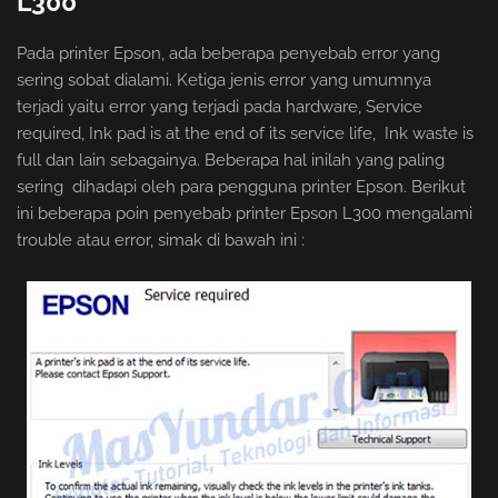
L300
Pada printer Epson, ada beberapa penyebab error yang
sering sobat dialami. Ketiga jenis error yang umumnya
terjadi yaitu error yang terjadi pada hardware, Service
required, Ink pad is at the end of its service life, Ink waste is
full dan lain sebagainya. Beberapa hal inilah yang paling
sering dihadapi oleh para pengguna printer Epson. Berikut
ini beberapa poin penyebab printer Epson L300 mengalami
trouble atau error, simak di bawah ini :