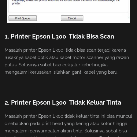
1. Printer Epson L300 Tidak Bisa Scan
Masalah printer Epson L300 tidak bisa scan terjadi karena
rusaknya kabel optik atau kabel motor scanner yang rawan
putus. Solusinya sobat bisa cek jalur kabel ini, jika
mengalami kerusakan, silahkan ganti kabel yang baru.
2. Printer Epson L300 Tidak Keluar Tinta
Masalah printer Epson L300 tidak keluar tinta ini bisa muncul
disebabkan pada print head yang kering atau kotor hingga
mengalami penyumbatan aliran tinta. Solusinya sobat bisa