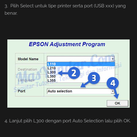
3. Pilih Select untuk tipe printer serta port (USB xxx) yang
benar.
4. Lanjut pilih L300 dengan port Auto Selection lalu pilih OK.