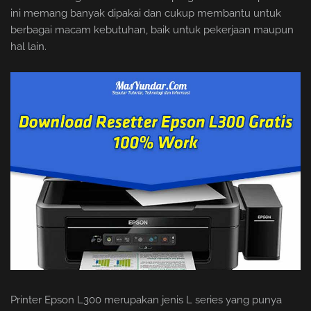
ini memang banyak dipakai dan cukup membantu untuk
berbagai macam kebutuhan, baik untuk pekerjaan maupun
hal lain.
Printer Epson L300 merupakan jenis L series yang punya